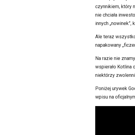
czynnikiem, który 
nie chciała inwest
innych „nowinek”, k
Ale teraz wszystko 
napakowany „ficzer
Na razie nie znam
wspierało Kotlina o
niektórzy zwolenni
Poniżej urywek Go
wpisu na oficjalnym