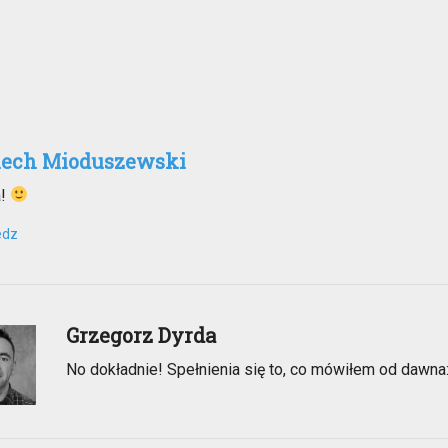
w
e
y
)
m
o
k
n
i
e
)
iech Mioduszewski
a!
edz
Grzegorz Dyrda
No dokładnie! Spełnienia się to, co mówiłem od dawna