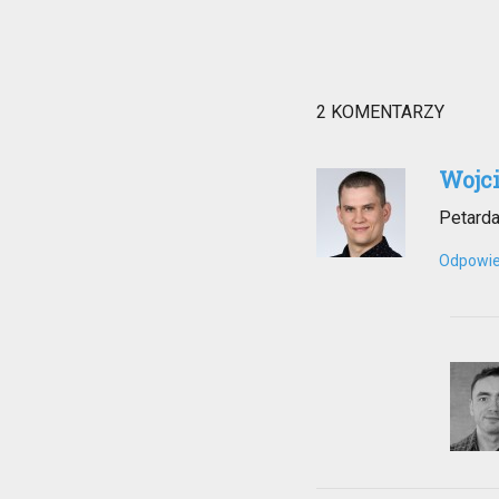
2 KOMENTARZY
Wojc
Petard
Odpowi