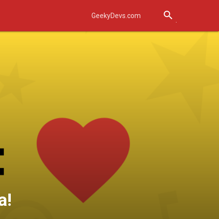
search
GeekyDevs.com
a!