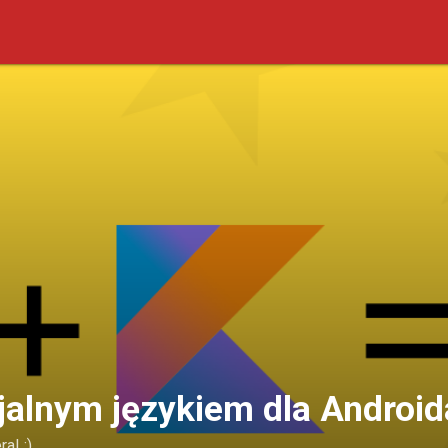
cjalnym językiem dla Android
a! :)