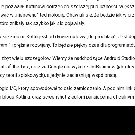
nie pozwalał Kotlinowi dotrzeć do szerszej publiczności. Większ
ować w „niepewną” technologię. Obawiali się, że będzie jak w pr
tóre znikały tak szybko jak sie pojawiały.
się zmieni. Kotlin jest od dawna gotowy „do produkcji”. Jest dojr
ami” i prężnie rozwijany. To będzie piękny czas dla programist
y zbyt wielu szczegółów. Wiemy że nadchodzące Android Studio
ut-of-the-box, oraz że Google nie wykupił JetBrainsów (jak głosi
cy teorii spiskowych), a jedynie zacieśniają współpracę.
ogle I/O, który spowodował to całe zamieszanie. A pod nim lin
 blogu Kotlina, oraz screenshot z euforii panującej na oficjalnym 