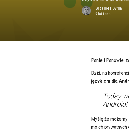
Grzegorz Dyrda
9 lat temu
Panie i Panowie, z
Dziś, na konrefenc
językiem dla And
Today we
Android!
Myślę że możemy z
moich prywatnych o