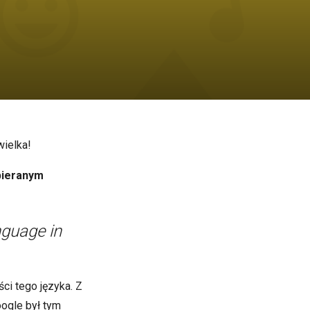
wielka!
spieranym
nguage in
i tego języka. Z
oogle był tym