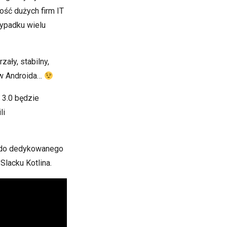
ość dużych firm IT
zypadku wielu
zały, stabilny,
ów Androida…
 3.0 będzie
li
k do dedykowanego
Slacku Kotlina.