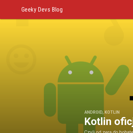
Geeky Devs Blog
ANDROID
,
KOTLIN
Kotlin ofi
Czyli od zera do bohater