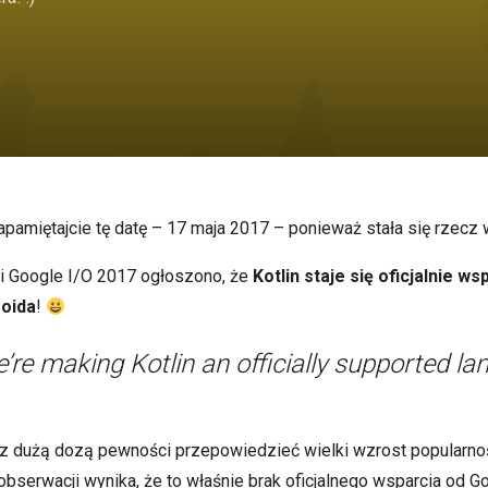
apamiętajcie tę datę – 17 maja 2017 – ponieważ stała się rzecz 
ji Google I/O 2017 ogłoszono, że
Kotlin staje się oficjalnie w
roida
!
’re making Kotlin an officially supported la
 dużą dozą pewności przepowiedzieć wielki wzrost popularnośc
bserwacji wynika, że to właśnie brak oficjalnego wsparcia od G