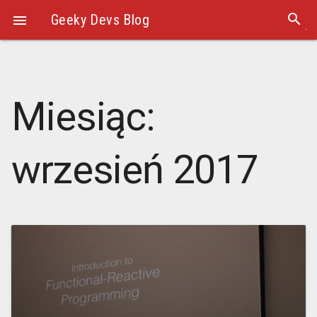
search
Geeky Devs Blog

Miesiąc:
wrzesień 2017